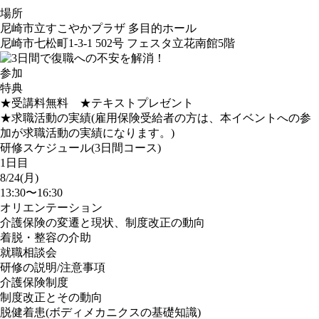
場所
尼崎市立すこやかプラザ 多目的ホール
尼崎市七松町1-3-1 502号 フェスタ立花南館5階
参加
特典
★受講料無料 ★テキストプレゼント
★求職活動の実績(雇用保険受給者の方は、本イベントへの参
加が求職活動の実績になります。)
研修スケジュール(3日間コース)
1日目
8/24(月)
13:30〜16:30
オリエンテーション
介護保険の変遷と現状、制度改正の動向
着脱・整容の介助
就職相談会
研修の説明/注意事項
介護保険制度
制度改正とその動向
脱健着患(ボディメカニクスの基礎知識)