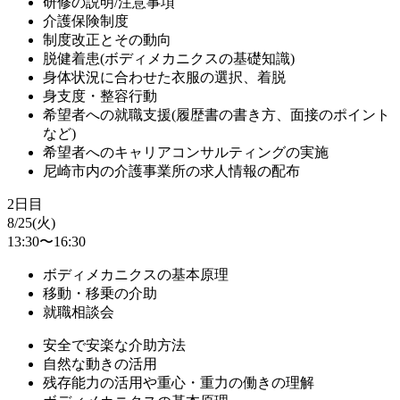
研修の説明/注意事項
介護保険制度
制度改正とその動向
脱健着患(ボディメカニクスの基礎知識)
身体状況に合わせた衣服の選択、着脱
身支度・整容行動
希望者への就職支援(履歴書の書き方、面接のポイント
など)
希望者へのキャリアコンサルティングの実施
尼崎市内の介護事業所の求人情報の配布
2日目
8/25(火)
13:30〜16:30
ボディメカニクスの基本原理
移動・移乗の介助
就職相談会
安全で安楽な介助方法
自然な動きの活用
残存能力の活用や重心・重力の働きの理解