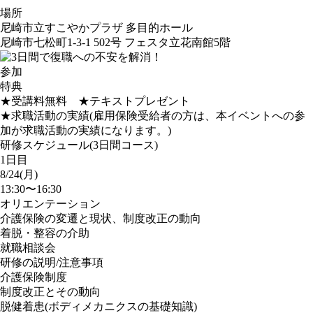
場所
尼崎市立すこやかプラザ 多目的ホール
尼崎市七松町1-3-1 502号 フェスタ立花南館5階
参加
特典
★受講料無料 ★テキストプレゼント
★求職活動の実績(雇用保険受給者の方は、本イベントへの参
加が求職活動の実績になります。)
研修スケジュール(3日間コース)
1日目
8/24(月)
13:30〜16:30
オリエンテーション
介護保険の変遷と現状、制度改正の動向
着脱・整容の介助
就職相談会
研修の説明/注意事項
介護保険制度
制度改正とその動向
脱健着患(ボディメカニクスの基礎知識)