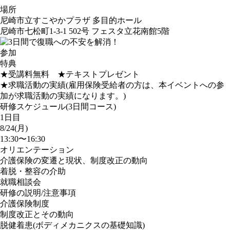
場所
尼崎市立すこやかプラザ 多目的ホール
尼崎市七松町1-3-1 502号 フェスタ立花南館5階
参加
特典
★受講料無料 ★テキストプレゼント
★求職活動の実績(雇用保険受給者の方は、本イベントへの参
加が求職活動の実績になります。)
研修スケジュール(3日間コース)
1日目
8/24(月)
13:30〜16:30
オリエンテーション
介護保険の変遷と現状、制度改正の動向
着脱・整容の介助
就職相談会
研修の説明/注意事項
介護保険制度
制度改正とその動向
脱健着患(ボディメカニクスの基礎知識)