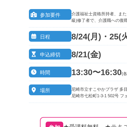
介護福祉士資格所持者、また
参加要件
級)修了者で、介護職への復
8/24(月)・25(
日程
8/21(金)
申込締切
13:30〜16:30
時間
(
尼崎市立すこやかプラザ 多
場所
尼崎市七松町1-3-1 502号
★受講料無料 ★テキ