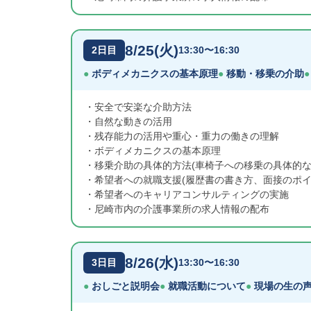
8/25(火)
2日目
13:30〜16:30
ボディメカニクスの基本原理
移動・移乗の介助
安全で安楽な介助方法
自然な動きの活用
残存能力の活用や重心・重力の働きの理解
ボディメカニクスの基本原理
移乗介助の具体的方法(車椅子への移乗の具体的
希望者への就職支援(履歴書の書き方、面接のポイ
希望者へのキャリアコンサルティングの実施
尼崎市内の介護事業所の求人情報の配布
8/26(水)
3日目
13:30〜16:30
おしごと説明会
就職活動について
現場の生の声