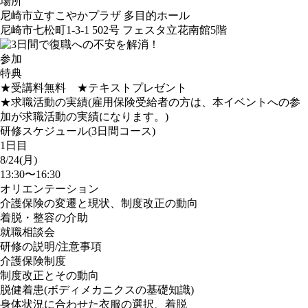
場所
尼崎市立すこやかプラザ 多目的ホール
尼崎市七松町1-3-1 502号 フェスタ立花南館5階
参加
特典
★受講料無料 ★テキストプレゼント
★求職活動の実績(雇用保険受給者の方は、本イベントへの参
加が求職活動の実績になります。)
研修スケジュール(3日間コース)
1日目
8/24(月)
13:30〜16:30
オリエンテーション
介護保険の変遷と現状、制度改正の動向
着脱・整容の介助
就職相談会
研修の説明/注意事項
介護保険制度
制度改正とその動向
脱健着患(ボディメカニクスの基礎知識)
身体状況に合わせた衣服の選択、着脱