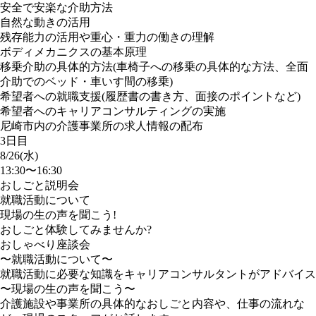
安全で安楽な介助方法
自然な動きの活用
残存能力の活用や重心・重力の働きの理解
ボディメカニクスの基本原理
移乗介助の具体的方法(車椅子への移乗の具体的な方法、全面
介助でのベッド・車いす間の移乗)
希望者への就職支援(履歴書の書き方、面接のポイントなど)
希望者へのキャリアコンサルティングの実施
尼崎市内の介護事業所の求人情報の配布
3日目
8/26(水)
13:30〜16:30
おしごと説明会
就職活動について
現場の生の声を聞こう!
おしごと体験してみませんか?
おしゃべり座談会
〜就職活動について〜
就職活動に必要な知識をキャリアコンサルタントがアドバイス
〜現場の生の声を聞こう〜
介護施設や事業所の具体的なおしごと内容や、仕事の流れな