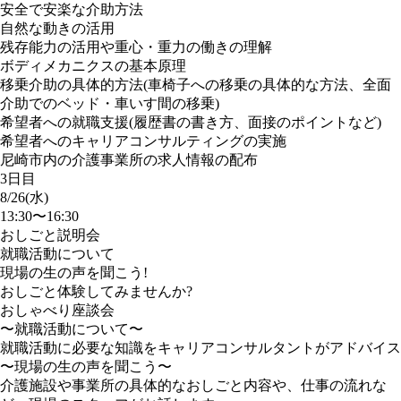
安全で安楽な介助方法
自然な動きの活用
残存能力の活用や重心・重力の働きの理解
ボディメカニクスの基本原理
移乗介助の具体的方法(車椅子への移乗の具体的な方法、全面
介助でのベッド・車いす間の移乗)
希望者への就職支援(履歴書の書き方、面接のポイントなど)
希望者へのキャリアコンサルティングの実施
尼崎市内の介護事業所の求人情報の配布
3日目
8/26(水)
13:30〜16:30
おしごと説明会
就職活動について
現場の生の声を聞こう!
おしごと体験してみませんか?
おしゃべり座談会
〜就職活動について〜
就職活動に必要な知識をキャリアコンサルタントがアドバイス
〜現場の生の声を聞こう〜
介護施設や事業所の具体的なおしごと内容や、仕事の流れな