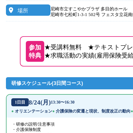
尼崎市立すこやかプラザ 多目的ホール
場所
尼崎市七松町1-3-1 502号 フェスタ立花
★受講料無料 ★テキストプ
参加
特典
★求職活動の実績(雇用保険受
研修スケジュール(3日間コース)
8/24(月)
1日目
13:30〜16:30
オリエンテーション
介護保険の変遷と現状、制度改正の動向
研修の説明/注意事項
介護保険制度