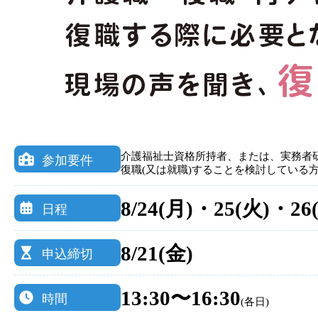
介護福祉士資格所持者、または、実務者研
参加要件
復職(又は就職)することを検討している
8/24(月)・25(火)・26
日程
8/21(金)
申込締切
13:30〜16:30
時間
(各日)