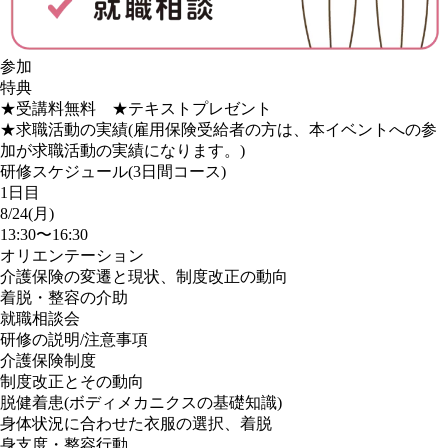
参加
特典
★受講料無料 ★テキストプレゼント
★求職活動の実績(雇用保険受給者の方は、本イベントへの参
加が求職活動の実績になります。)
研修スケジュール(3日間コース)
1日目
8/24(月)
13:30〜16:30
オリエンテーション
介護保険の変遷と現状、制度改正の動向
着脱・整容の介助
就職相談会
研修の説明/注意事項
介護保険制度
制度改正とその動向
脱健着患(ボディメカニクスの基礎知識)
身体状況に合わせた衣服の選択、着脱
身支度・整容行動