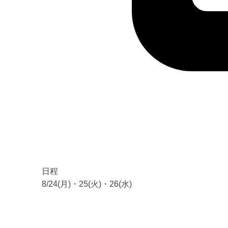
日程
8/24(月)・25(火)・26(水)