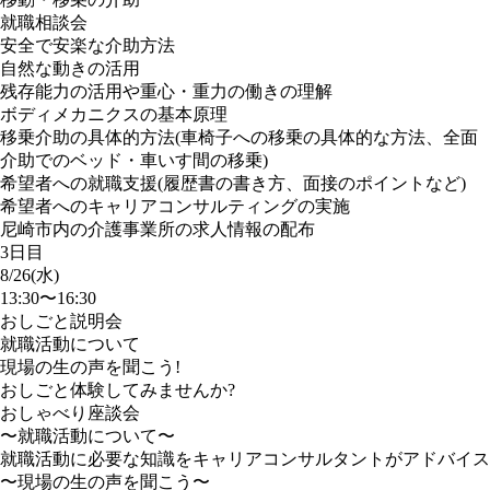
就職相談会
安全で安楽な介助方法
自然な動きの活用
残存能力の活用や重心・重力の働きの理解
ボディメカニクスの基本原理
移乗介助の具体的方法(車椅子への移乗の具体的な方法、全面
介助でのベッド・車いす間の移乗)
希望者への就職支援(履歴書の書き方、面接のポイントなど)
希望者へのキャリアコンサルティングの実施
尼崎市内の介護事業所の求人情報の配布
3日目
8/26(水)
13:30〜16:30
おしごと説明会
就職活動について
現場の生の声を聞こう!
おしごと体験してみませんか?
おしゃべり座談会
〜就職活動について〜
就職活動に必要な知識をキャリアコンサルタントがアドバイス
〜現場の生の声を聞こう〜