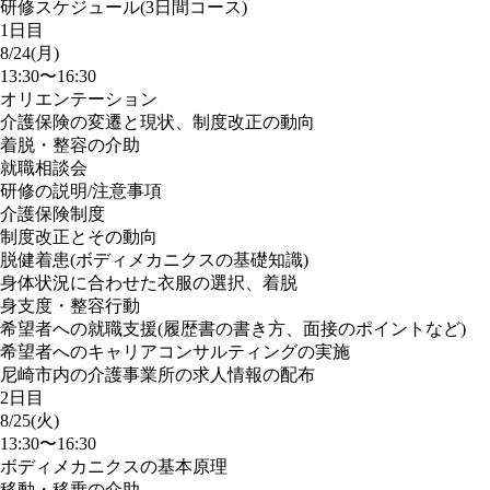
研修スケジュール(3日間コース)
1日目
8/24(月)
13:30〜16:30
オリエンテーション
介護保険の変遷と現状、制度改正の動向
着脱・整容の介助
就職相談会
研修の説明/注意事項
介護保険制度
制度改正とその動向
脱健着患(ボディメカニクスの基礎知識)
身体状況に合わせた衣服の選択、着脱
身支度・整容行動
希望者への就職支援(履歴書の書き方、面接のポイントなど)
希望者へのキャリアコンサルティングの実施
尼崎市内の介護事業所の求人情報の配布
2日目
8/25(火)
13:30〜16:30
ボディメカニクスの基本原理
移動・移乗の介助