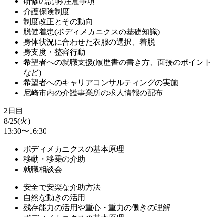
研修の説明/注意事項
介護保険制度
制度改正とその動向
脱健着患(ボディメカニクスの基礎知識)
身体状況に合わせた衣服の選択、着脱
身支度・整容行動
希望者への就職支援(履歴書の書き方、面接のポイント
など)
希望者へのキャリアコンサルティングの実施
尼崎市内の介護事業所の求人情報の配布
2日目
8/25(火)
13:30〜16:30
ボディメカニクスの基本原理
移動・移乗の介助
就職相談会
安全で安楽な介助方法
自然な動きの活用
残存能力の活用や重心・重力の働きの理解