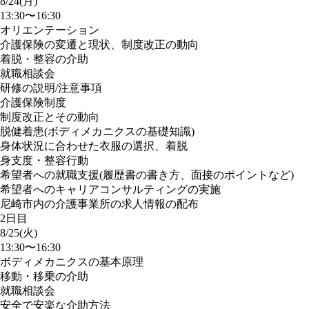
8/24(月)
13:30〜16:30
オリエンテーション
介護保険の変遷と現状、制度改正の動向
着脱・整容の介助
就職相談会
研修の説明/注意事項
介護保険制度
制度改正とその動向
脱健着患(ボディメカニクスの基礎知識)
身体状況に合わせた衣服の選択、着脱
身支度・整容行動
希望者への就職支援(履歴書の書き方、面接のポイントなど)
希望者へのキャリアコンサルティングの実施
尼崎市内の介護事業所の求人情報の配布
2日目
8/25(火)
13:30〜16:30
ボディメカニクスの基本原理
移動・移乗の介助
就職相談会
安全で安楽な介助方法