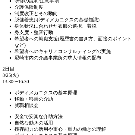
研修の説明/注意事項
介護保険制度
制度改正とその動向
脱健着患(ボディメカニクスの基礎知識)
身体状況に合わせた衣服の選択、着脱
身支度・整容行動
希望者への就職支援(履歴書の書き方、面接のポイント
など)
希望者へのキャリアコンサルティングの実施
尼崎市内の介護事業所の求人情報の配布
2日目
8/25(火)
13:30〜16:30
ボディメカニクスの基本原理
移動・移乗の介助
就職相談会
安全で安楽な介助方法
自然な動きの活用
残存能力の活用や重心・重力の働きの理解